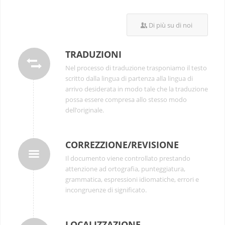
Di più su di noi
TRADUZIONI
Nel processo di traduzione trasponiamo il testo
scritto dalla lingua di partenza alla lingua di
arrivo desiderata in modo tale che la traduzione
possa essere compresa allo stesso modo
dell’originale.
CORREZZIONE/REVISIONE
Il documento viene controllato prestando
attenzione ad ortografia, punteggiatura,
grammatica, espressioni idiomatiche, errori e
incongruenze di significato.
LOCALIZZAZIONE